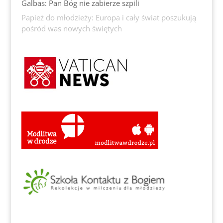
Galbas: Pan Bóg nie zabierze szpili
Papież do młodzieży: Europa i cały świat poszukują
pośród was nowych świętych