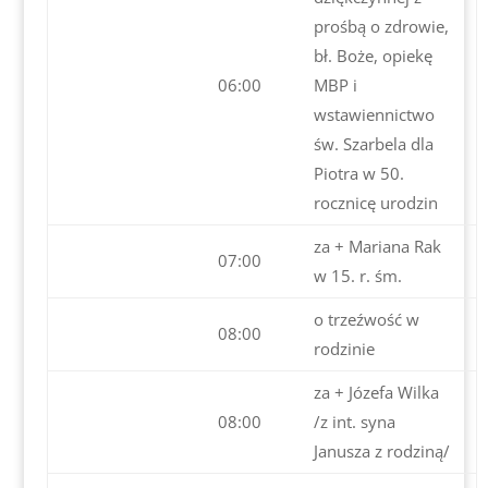
prośbą o zdrowie,
bł. Boże, opiekę
06:00
MBP i
wstawiennictwo
św. Szarbela dla
Piotra w 50.
rocznicę urodzin
za + Mariana Rak
07:00
w 15. r. śm.
o trzeźwość w
08:00
rodzinie
za + Józefa Wilka
08:00
/z int. syna
Janusza z rodziną/