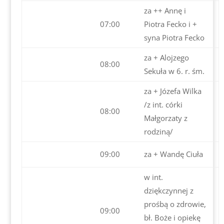
za ++ Annę i
07:00
Piotra Fecko i +
syna Piotra Fecko
za + Alojzego
08:00
Sekuła w 6. r. śm.
za + Józefa Wilka
/z int. córki
08:00
Małgorzaty z
rodziną/
09:00
za + Wandę Ciuła
w int.
dziękczynnej z
prośbą o zdrowie,
09:00
bł. Boże i opiekę