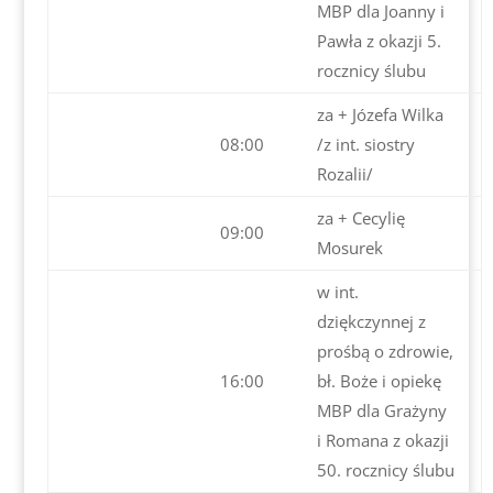
MBP dla Joanny i
Pawła z okazji 5.
rocznicy ślubu
za + Józefa Wilka
08:00
/z int. siostry
Rozalii/
za + Cecylię
09:00
Mosurek
w int.
dziękczynnej z
prośbą o zdrowie,
16:00
bł. Boże i opiekę
MBP dla Grażyny
i Romana z okazji
50. rocznicy ślubu