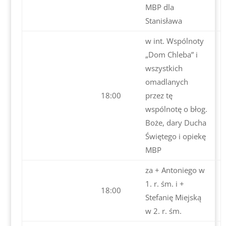
MBP dla
Stanisława
w int. Wspólnoty
„Dom Chleba” i
wszystkich
omadlanych
18:00
przez tę
wspólnotę o błog.
Boże, dary Ducha
Świętego i opiekę
MBP
za + Antoniego w
1. r. śm. i +
18:00
Stefanię Miejską
w 2. r. śm.