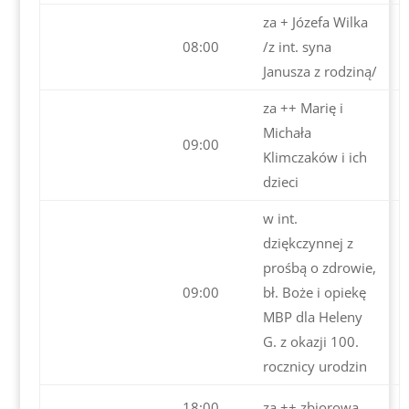
za + Józefa Wilka
08:00
/z int. syna
Janusza z rodziną/
za ++ Marię i
Michała
09:00
Klimczaków i ich
dzieci
w int.
dziękczynnej z
prośbą o zdrowie,
09:00
bł. Boże i opiekę
MBP dla Heleny
G. z okazji 100.
rocznicy urodzin
18:00
za ++ zbiorowa