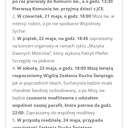
po raz pierwszy do Komunii św., a o godz. 13:30
Pierwszą Komunię św. przyjmą dzieci z JCE.
W czwartek, 21 maja, o godz. 18:00
Msza św. w
intencji rodzin, a po nie spotkanie Wspólnoty
Sychar.
W piątek, 22 maja, na godz. 18:45
zapraszamy
na koncert organowy w ramach cyklu „Muzyka
Dawnych Mistrzów”, który wykona Patryk Pfeifer.
Szczegóły na plakacie.
W sobotę, 23 maja, o godz. 18:00 Mszą świętą
rozpoczniemy Wigilię Zesłania Ducha Świętego.
Jak w poprzednich latach, Eucharystia będzie miała
charakter bardziej rozbudowany, a po Mszy św.
będzie
czuwanie modlitewne z udziałem
wspólnot naszej parafii, które potrwa do godz.
22:00.
Zapraszamy do wspólnej modlitwy.
W przyszłą niedzielę, 24 maja, przypada
uroczystość Zesłania Ducha Świętego