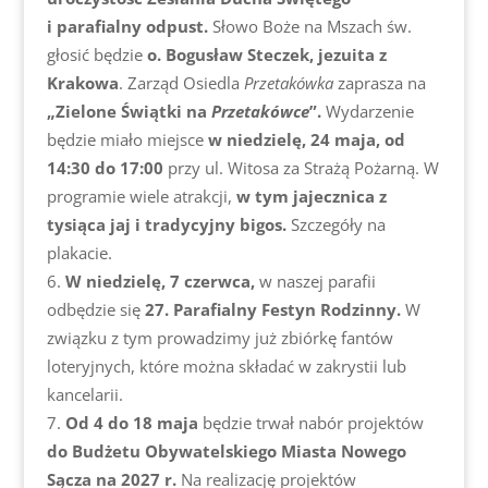
i parafialny odpust.
Słowo Boże na Mszach św.
głosić będzie
o. Bogusław Steczek, jezuita z
Krakowa
. Zarząd Osiedla
Przetakówka
zaprasza na
„Zielone Świątki na
Przetakówce
”.
Wydarzenie
będzie miało miejsce
w niedzielę, 24 maja, od
14:30 do 17:00
przy ul. Witosa za Strażą Pożarną. W
programie wiele atrakcji,
w tym jajecznica z
tysiąca jaj i tradycyjny bigos.
Szczegóły na
plakacie.
W niedzielę, 7 czerwca,
w naszej parafii
odbędzie się
27. Parafialny Festyn Rodzinny.
W
związku z tym prowadzimy już zbiórkę fantów
loteryjnych, które można składać w zakrystii lub
kancelarii.
Od 4 do 18 maja
będzie trwał nabór projektów
do Budżetu Obywatelskiego Miasta Nowego
Sącza na 2027 r.
Na realizację projektów