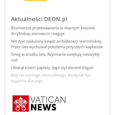
Aktualności DEON.pl
Bluźniercze przedstawienie w dawnym kościele.
Arcybiskup stanowczo reaguje
Nie żyje zasłużony ksiądz archidiecezji warmińskiej.
Przez lata wychował pokolenia przyszłych kapłanów
Śnieg w środku lata. Rzymianie świętują niezwykły
cud
Ubierał trzech papieży. Jego styl docenił Vogue
Bóg nie wymaga niemożliwego. Kardynał Ryś
wyjaśnia dlaczego