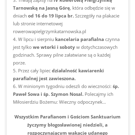
Trwają zapisy na
IV
Rowerową Pielgrzymkę
Tarnowską na Jasną Górę
, która odbędzie się w
dniach
od 16 do 19 lipca br.
Szczegóły na plakacie
lub stronie internetowej
rowerowapielgrzymkatarnowska.pl
W lipcu i sierpniu
kancelaria parafialna
czynna
jest tylko
we wtorki i soboty
w dotychczasowych
godzinach. Sprawy pilne załatwiane są o każdej
porze.
Przez cały lipiec
działalność kawiarenki
parafialnej jest zawieszona.
W minionym tygodniu
odeszli do wieczności:
śp.
Paweł Sowa i śp. Szymon Nosal.
Polecajmy ich
Miłosierdziu Bożemu: Wieczny odpoczynek…
Wszystkim Parafianom i Gościom Sanktuarium
życzymy błogosławionej niedzieli, a
rozpoczynającym wakacje udanego