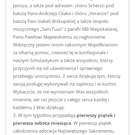
Janisza, a także pod adresem chóru Scherzo pod
batutą Pana Andrzeja Citaka i chóru „Veraicon” pod
batutą Pani Izabeli Biskupskiej a także zespołu
muzycznego „SancTuus” z parafii MB Niepokalanej,
Panu Pawłowi Majewskiemu za nagłośnienie.
Wdzięczny jestem moim zakonnym Współbraciom
za ofiarną pomoc, również tę w konfesjonale i
naszym Scholastykom a także wszystkim, którzy
przyczynili się od uświetnienia i sprawnego
przebiegu uroczystości. Z serca dziękuję tym, którzy
swoją posługę wykonywali na zapleczu i w kuchni.
Wybaczcie, że nie wymieniam Was wszystkich
imiennie, ale raz jeszcze z całego serca każdej i
każdemu z Was dziękuję.
W tym tygodniu przypadają
pierwszy piątek i
pierwsza sobota miesiąca
. W pierwszy piątek
całodzienna adoracja Najświętszego Sakramentu,