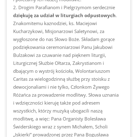
Drogim Parafianom i Pielgrzymom serdecznie
dziękuję za udział w liturgiach odpustowych
.
Znakomitemu kaznodziei, ks. Maciejowi
Kucharzykowi, Misjonarzowi Saletynowi, za
wygłoszone do nas Słowo Boże. Składam gorące
podziękowania ceremoniarzowi Panu Jakubowi
Bulzakowi za czuwanie nad pięknem liturgii,
Liturgicznej Służbie Ołtarza, Zakrystianom i
dbającym o wystrój kościoła, Wolontariuszom
Caritas za wielogodzinną służbę przy stoisku z
dewocjonaliami i nie tylko, Członkom Żywego
Różańca za prowadzenie modlitwy. Słowa uznania
i wdzięczności kieruję także pod adresem
wszystkich, którzy muzyką ubogacili naszą
modlitwę, a więc: Pana Organisty Bolesława
Świderskiego wraz z synem Michałem, Scholi
„Iskierki” prowadzonej przez Pana Bogusława