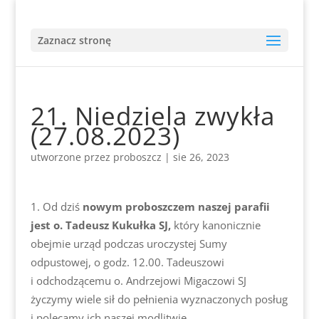
Zaznacz stronę
21. Niedziela zwykła
(27.08.2023)
utworzone przez
proboszcz
|
sie 26, 2023
Od dziś
nowym proboszczem naszej parafii
jest o. Tadeusz Kukułka SJ,
który kanonicznie
obejmie urząd podczas uroczystej Sumy
odpustowej, o godz. 12.00. Tadeuszowi
i odchodzącemu o. Andrzejowi Migaczowi SJ
życzymy wiele sił do pełnienia wyznaczonych posług
i polecamy ich naszej modlitwie.