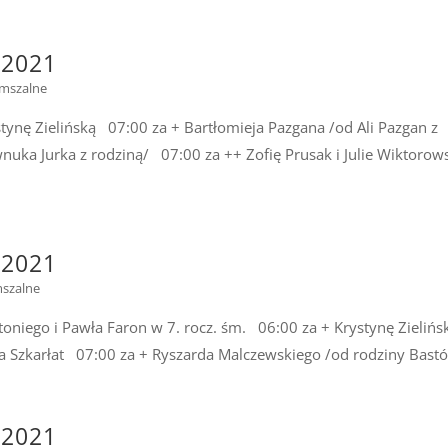
.2021
 mszalne
ę Zielińską 07:00 za + Bartłomieja Pazgana /od Ali Pazgan z
nuka Jurka z rodziną/ 07:00 za ++ Zofię Prusak i Julie Wiktorow
.2021
mszalne
iego i Pawła Faron w 7. rocz. śm. 06:00 za + Krystynę Zieliń
wa Szkarłat 07:00 za + Ryszarda Malczewskiego /od rodziny Bastó
.2021