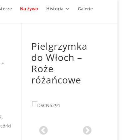
terze
Na żywo
Historia
Galerie
Pielgrzymka
do Włoch –
 +
Roże
różańcowe
ł.
córki