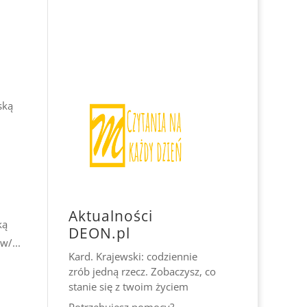
ską
Aktualności
ską
DEON.pl
w/...
Kard. Krajewski: codziennie
zrób jedną rzecz. Zobaczysz, co
stanie się z twoim życiem
Potrzebujesz pomocy?