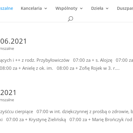
mszalne
Kancelaria
Wspólnoty
Dzieła
Duszpas
.06.2021
 mszalne
ych i ++ z rodz. Przybyłowiczów 07:00 za + s. Alojzę 07:00 za
8:00 za + Anielę z ok. im. 08:00 za + Zofię Rojek w 3. r....
.2021
 mszalne
śćcu cierpiące 07:00 w int. dziękczynnej z prośbą o zdrowie, b
tki 07:00 za + Krystynę Zielińską 07:00 za + Marię Brończyk /od 