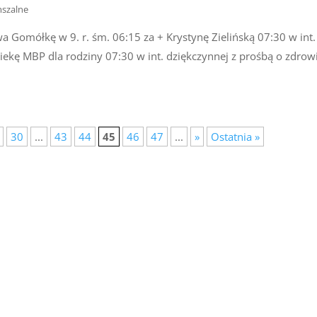
mszalne
a Gomółkę w 9. r. śm. 06:15 za + Krystynę Zielińską 07:30 w int.
piekę MBP dla rodziny 07:30 w int. dziękczynnej z prośbą o zdrowi
30
...
43
44
45
46
47
...
»
Ostatnia »